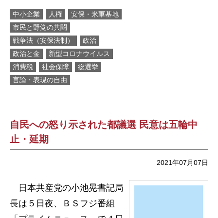
中小企業
人権
安保・米軍基地
市民と野党の共闘
戦争法（安保法制）
政治
政治と金
新型コロナウイルス
消費税
社会保障
総選挙
言論・表現の自由
自民への怒り示された都議選 民意は五輪中
止・延期
2021年07月07日
日本共産党の小池晃書記局
長は５日夜、ＢＳフジ番組