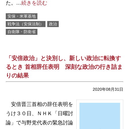
た。…
続きを読む
安保・米軍基地
戦争法（安保法制）
政治
自衛隊・防衛省
「安倍政治」と決別し、新しい政治に転換す
るとき 首相辞任表明 深刻な政治の行き詰ま
りの結果
2020年08月31日
安倍晋三首相の辞任表明を
うけ３０日、ＮＨＫ「日曜討
論」で与野党代表の緊急討論