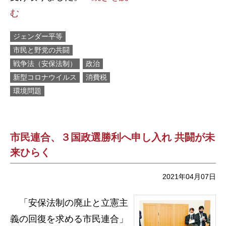
む
ジェンダー平等
市民と野党の共闘
戦争法（安保法制）
政治
新型コロナウイルス
消費税
環境問題
市民連合、３国政選勝利へ申し入れ 共闘が未
来ひらく
2021年04月07日
「安保法制の廃止と立憲主
義の回復を求める市民連合」