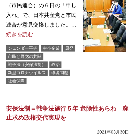
（市民連合）の６日の「申し
入れ」で、日本共産党と市民
連合が意見交換しました。…
続きを読む
ジェンダー平等
中小企業
原発
市民と野党の共闘
戦争法（安保法制）
政治
新型コロナウイルス
環境問題
社会保障
安保法制＝戦争法施行５年 危険性あらわ 廃
止求め政権交代実現を
2021年03月30日