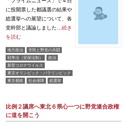
「プライムニュース」で４日
に投開票した都議選の結果や
総選挙への展望について、各
党幹部と議論しました…
続き
を読む
地方政治
市民と野党の共闘
戦争法（安保法制）
政治
新型コロナウイルス
東京オリンピック・パラリンピック
東京都政
社会保障
総選挙
比例２議席へ東北６県心一つに野党連合政権
に道を開こう