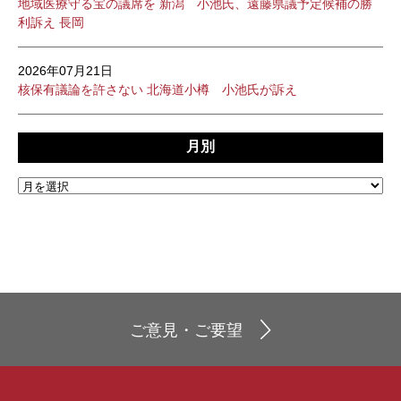
地域医療守る宝の議席を 新潟 小池氏、遠藤県議予定候補の勝
利訴え 長岡
2026年07月21日
核保有議論を許さない 北海道小樽 小池氏が訴え
月別
ご意見・ご要望