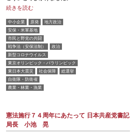
続きを読む
中小企業
原発
地方政治
安保・米軍基地
市民と野党の共闘
戦争法（安保法制）
政治
新型コロナウイルス
東京オリンピック・パラリンピック
東日本大震災
社会保障
総選挙
自衛隊・防衛省
農業・林業・漁業
憲法施行７４周年にあたって 日本共産党書記
局長 小池 晃