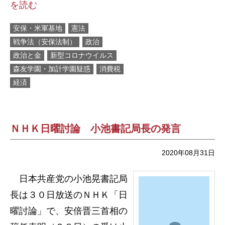
を読む
安保・米軍基地
憲法
戦争法（安保法制）
政治
政治と金
新型コロナウイルス
森友学園・加計学園疑惑
消費税
経済
ＮＨＫ日曜討論 小池書記局長の発言
2020年08月31日
日本共産党の小池晃書記局
長は３０日放送のＮＨＫ「日
曜討論」で、安倍晋三首相の