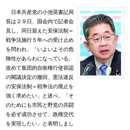
日本共産党の小池晃書記局
長は２９日、国会内で記者会
見し、同日迎えた安保法制＝
戦争法施行５年への受け止め
を問われ、「いよいよその危
険性があらわになっている。
改めて集団的自衛権行使容認
の閣議決定の撤回、憲法違反
の安保法制＝戦争法の廃止を
強く求めたい」と述べ、「そ
のためにも市民と野党の共闘
を必ず成功させて、政権交代
を実現したい」と表明しまし