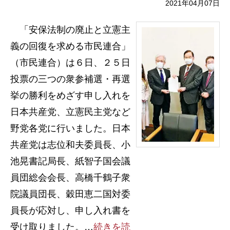
2021年04月07日
「安保法制の廃止と立憲主
義の回復を求める市民連合」
（市民連合）は６日、２５日
投票の三つの衆参補選・再選
挙の勝利をめざす申し入れを
日本共産党、立憲民主党など
野党各党に行いました。日本
共産党は志位和夫委員長、小
池晃書記局長、紙智子国会議
員団総会会長、高橋千鶴子衆
院議員団長、穀田恵二国対委
員長が応対し、申し入れ書を
受け取りました。…
続きを読