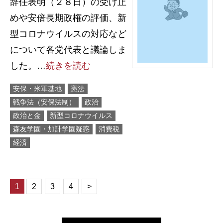
辞任表明（２８日）の受け止
めや安倍長期政権の評価、新
型コロナウイルスの対応など
について各党代表と議論しま
した。…
続きを読む
安保・米軍基地
憲法
戦争法（安保法制）
政治
政治と金
新型コロナウイルス
森友学園・加計学園疑惑
消費税
経済
1
2
3
4
>