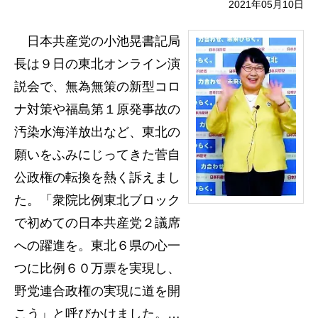
2021年05月10日
日本共産党の小池晃書記局
長は９日の東北オンライン演
説会で、無為無策の新型コロ
ナ対策や福島第１原発事故の
汚染水海洋放出など、東北の
願いをふみにじってきた菅自
公政権の転換を熱く訴えまし
た。「衆院比例東北ブロック
で初めての日本共産党２議席
への躍進を。東北６県の心一
つに比例６０万票を実現し、
野党連合政権の実現に道を開
こう」と呼びかけました。…