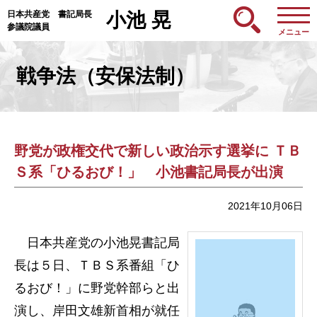
日本共産党 書記局長
小池 晃
参議院議員
メニュー
戦争法（安保法制）
野党が政権交代で新しい政治示す選挙に ＴＢ
Ｓ系「ひるおび！」 小池書記局長が出演
2021年10月06日
日本共産党の小池晃書記局
長は５日、ＴＢＳ系番組「ひ
るおび！」に野党幹部らと出
演し、岸田文雄新首相が就任