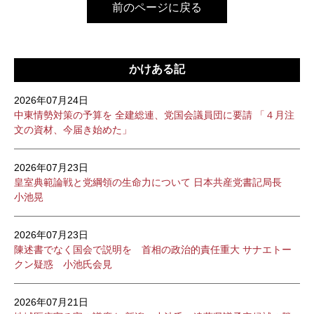
前のページに戻る
かけある記
2026年07月24日
中東情勢対策の予算を 全建総連、党国会議員団に要請 「４月注
文の資材、今届き始めた」
2026年07月23日
皇室典範論戦と党綱領の生命力について 日本共産党書記局長
小池晃
2026年07月23日
陳述書でなく国会で説明を 首相の政治的責任重大 サナエトー
クン疑惑 小池氏会見
2026年07月21日