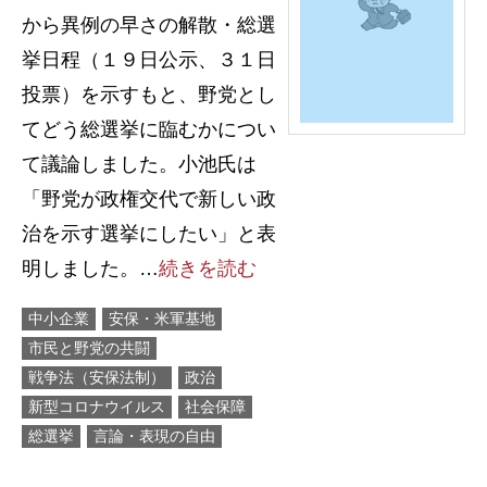
から異例の早さの解散・総選
挙日程（１９日公示、３１日
投票）を示すもと、野党とし
てどう総選挙に臨むかについ
て議論しました。小池氏は
「野党が政権交代で新しい政
治を示す選挙にしたい」と表
明しました。…
続きを読む
中小企業
安保・米軍基地
市民と野党の共闘
戦争法（安保法制）
政治
新型コロナウイルス
社会保障
総選挙
言論・表現の自由