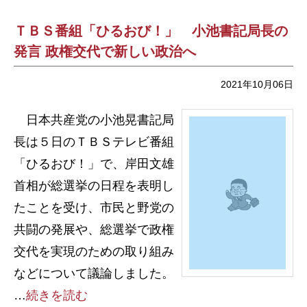
ＴＢＳ番組「ひるおび！」 小池書記局長の
発言 政権交代で新しい政治へ
2021年10月06日
日本共産党の小池晃書記局
長は５日のＴＢＳテレビ番組
「ひるおび！」で、岸田文雄
首相が総選挙の日程を表明し
たことを受け、市民と野党の
共闘の発展や、総選挙で政権
交代を実現のための取り組み
などについて議論しました。
…
続きを読む